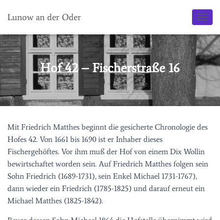
Lunow an der Oder
N
A
V
I
G
Hof 42 – Fischerstraße 16
A
T
I
O
N
U
Mit Friedrich Matthes beginnt die gesicherte Chronologie des
M
S
Hofes 42. Von 1661 bis 1690 ist er Inhaber dieses
C
Fischergehöftes. Vor ihm muß der Hof von einem Dix Wollin
H
bewirtschaftet worden sein. Auf Friedrich Matthes folgen sein
A
L
Sohn Friedrich (1689-1731), sein Enkel Michael 1731-1767),
T
dann wieder ein Friedrich (1785-1825) und darauf erneut ein
E
Michael Matthes (1825-1842).
N