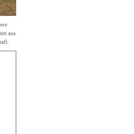
dere
ten aus
aft.