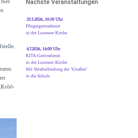
 hier
Nächste Veranstaltungen
en
25.5.2026, 10:30 Uhr
Pfingstgottesdienst
in der Lunower Kirche
telle.
4.7.2026, 14:00 Uhr
KITA-Gottesdienst
in der Lunower Kirche
mann.
Mit Verabschiedung der "Großen"
in die Schule
ren
„Kröö-