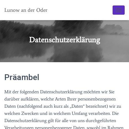
Lunow an der Oder
N
A
V
I
G
Datenschutzerklärung
A
T
I
O
N
U
Präambel
M
S
C
Mit der folgenden Datenschutzerklärung möchten wir Sie
H
A
darüber aufklären, welche Arten Ihrer personenbezogenen
L
Daten (nachfolgend auch kurz als „Daten“ bezeichnet) wir zu
T
welchen Zwecken und in welchem Umfang verarbeiten. Die
E
N
Datenschutzerklärung gilt für alle von uns durchgeführten
Verarbeitungen personenbezogener Daten, sowohl im Rahmen